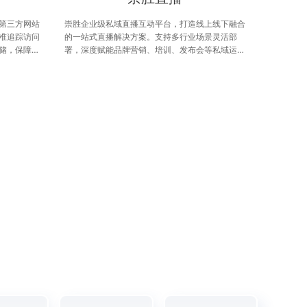
第三方网站
崇胜企业级私域直播互动平台，打造线上线下融合
准追踪访问
的一站式直播解决方案。支持多行业场景灵活部
储，保障隐
署，深度赋能品牌营销、培训、发布会等私域运营
与企业高效
需求，助力企业高效连接用户、提升转化与忠诚
力量。
度。