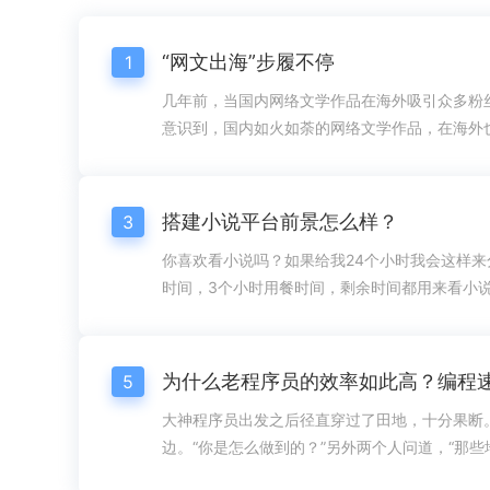
“网文出海”步履不停
1
几年前，当国内网络文学作品在海外吸引众多粉
意识到，国内如火如荼的网络文学作品，在海外
业的持续投入以及行业内外的共同努力，网文出
业。根据相关数据显示，目前我国网络文学用户规
的46.5%。中国社会科学院发布的《2020年
搭建小说平台前景怎么样？
3
示，2020年网络文学行业精耕细作与创新拓展并举
你喜欢看小说吗？如果给我24个小时我会这样来
时间，3个小时用餐时间，剩余时间都用来看小
一开始也只是从网上下载好各种各样的小说然后
市面上涌现出了各种各种的小说阅读app,可以
了一定的便利。那么如何开发一个小说阅读app
5
的这些小说阅读app,正版app的话他们都会有属于自
大神程序员出发之后径直穿过了田地，十分果断
边。“你是怎么做到的？”另外两个人问道，“那些
单，”他回答道，“我最初就没有埋地雷。”不过