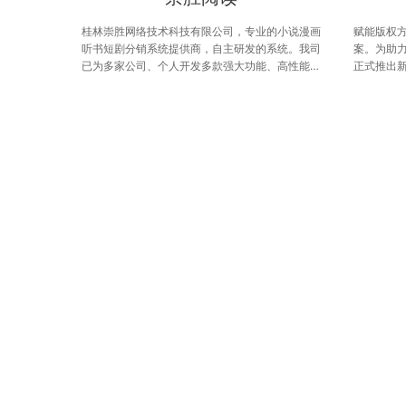
桂林崇胜网络技术科技有限公司，专业的小说漫画
赋能版权
听书短剧分销系统提供商，自主研发的系统。我司
案。为助
已为多家公司、个人开发多款强大功能、高性能、
正式推出新
用户体验度好的小说、漫画、听书、短剧系统（包
统。本系
含pc、H5、APP、小程序），我司良好的售后服
营团队量
务为客户提供良好的体验，在您选择我们公司之
盖、操作
后，只需要关注产品的最终成果，不需要您操心开
环。
发过程。