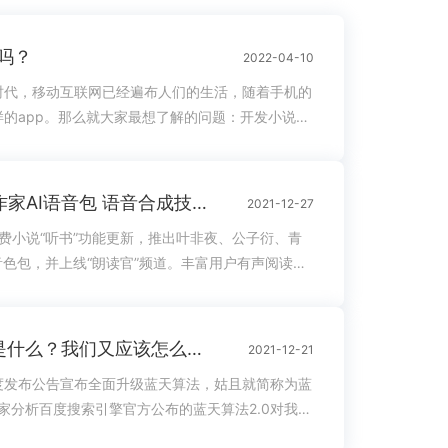
吗？
2022-04-10
时代，移动互联网已经遍布人们的生活，随着手机的
的app。那么就大家最想了解的问题：开发小说
说app有前景吗？下面来谈一下小编的见解。开发小
点，从需求分析。需求越明确，制作出来的时间就会
确，如果不明确发展的方向，app开发周期会很
QQ浏览器上线阅文作家AI语音包 语音合成技术让小说更有温度
2021-12-27
地方，在熟悉路程的情况下，就能...
费小说“听书”功能更新，推出叶非夜、公子衍、青
音色包，并上线“朗读官”频道。丰富用户有声阅读体
的无障碍阅读提供了更多样化、个性化的选择。
览器AI语音包让小说“原汁原味” 在QQ浏览器首
用户选择任意一本免费小说，点击右上角“听”按钮即
蓝天算法2.0其目的是什么？我们又应该怎么去避免呢？
2021-12-21
根据场景和心情进行...
二百度发布公告宣布全面升级蓝天算法，姑且就简称为蓝
大家分析百度搜索引擎官方公布的蓝天算法2.0对我们
到错杀后，我们应该如何补救？什么是蓝天算法