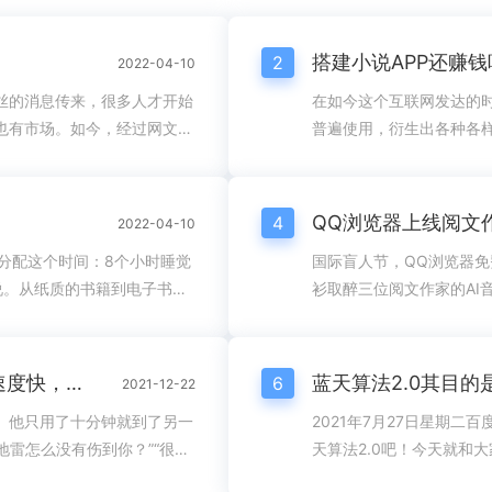
搭建小说APP还赚钱
2
2022-04-10
丝的消息传来，很多人才开始
在如今这个互联网发达的
也有市场。如今，经过网文企
普遍使用，衍生出各种各样
海已经成为一个蓬勃发展的产
app成本是多少？开发小
模达4.60亿，占网民整体
说app成本是多少？第一
度中国网络文学发展报告》中显
越明确，而且报价也会很明
4
2022-04-10
。早...
长。就好比我们想要去一个
分配这个时间：8个小时睡觉
国际盲人节，QQ浏览器免
说。从纸质的书籍到电子书，
衫取醉三位阅文作家的AI
导入到手机里进行阅读，后来
验的同时，也为视障人士
说为我们爱看电子书的人群带来
技术还原真人音色，QQ浏
呢？正常来说，我们现在使用
页的“免费小说”频道中，
为什么老程序员的效率如此高？编程速度快，Bug数量又少
6
2021-12-22
...
可打开“听书”功能，还可以
。他只用了十分钟就到了另一
2021年7月27日星期
地雷怎么没有伤到你？”“很简
天算法2.0吧！今天就和
其实踩坑是一方面，还有编码能
运营的站点有何影响，遇