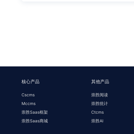
力和意识：###注意代码分层、结构新手写程序
起，我个人认为这个是属于意识层面的，并需要
写的代码，还是能够明白如何去组织代码，拆分代码
核心产品
其他产品
Cscms
崇胜阅读
Mccms
崇胜统计
崇胜Saas框架
Ctcms
崇胜Saas商城
崇胜AI