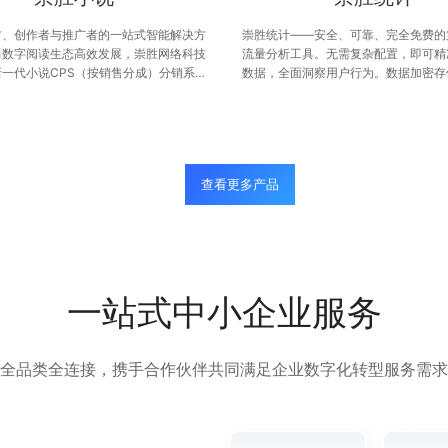
方、创作者与推广者的一站式智能解决方
崇胜统计——安全、可靠、完全免费的
力数字阅读生态高效发展，崇胜网络科技
流量分析工具。无需复杂配置，即可精
一代小说CPS（按销售分成）分销系
数据，全面洞察用户行为。数据加密存
统专为版权方、原创作者、推广投手及运
私安全；界面简洁直观，助力个人站长
身打造，集管理高效、功能全面、多端覆
决策。让每一次访问，都转化为增长的
便捷于一体，全面打通内容分发与变现闭
查看更多产品
一站式中小企业服务
全品类全连接，携手合作伙伴共同满足企业数字化转型服务需求