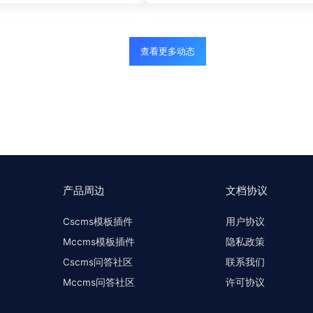
，都喜欢把代码全部写在一
2.0？2016年11月百
太强的编程能力，通过看别人
闻源规则，并影响用户搜
的。...
法。那么什么又是蓝天算法2
查看更多动态
产品周边
文档协议
Cscms模板插件
用户协议
Mccms模板插件
隐私政策
Cscms问答社区
联系我们
Mccms问答社区
许可协议