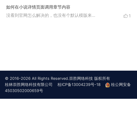
如何在小说详情页面调用章节内容
没看到官网怎么解决的，也没有个默认模版来参考，只能瞎研究代码。
1
目前个人解决方法如下：
1、打开路径：网站根目录/sys/apps/models/Tpl.php
2、找到：
//获取模板
$str = load_file('book/info.html');
© 2016-2026 All Rights Reserved.崇胜网络科技 版权所有
3、在这段的代码上面，增加下面代码：
桂林崇胜网络科技有限公司
桂ICP备13004239号-18
桂公网安备
//获取第一章txt 开始
45030502000659号
$tables = get_chapter_table($row['id']);
$row['tables']=$tables;
//基于xid和bid 共同获取章节id
$conditions = [
'xid' => 1, // 是要查询的 xid 值（这里只获取第一个章节）
'bid' => $row['id']
];