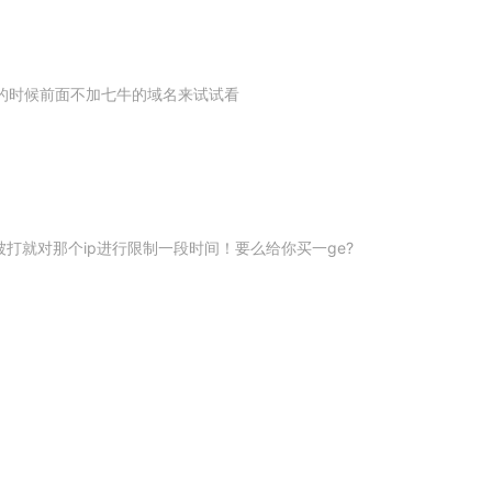
的时候前面不加七牛的域名来试试看
rl zdy=singer,singerid,show]" target="_blank" title="[dance:user zd=name]">[dance:user zd=n
n] 找这个就明白了
打就对那个ip进行限制一段时间！要么给你买一ge?