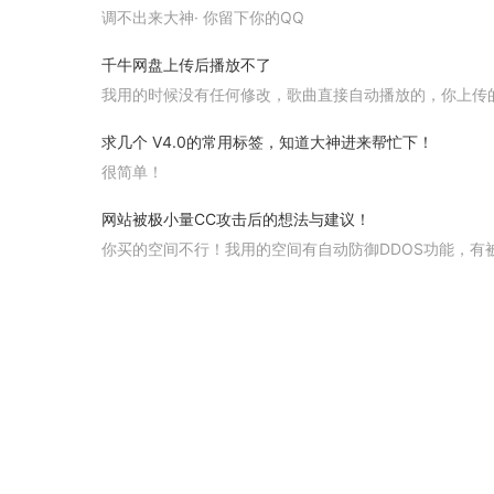
调不出来大神· 你留下你的QQ
千牛网盘上传后播放不了
我用的时候没有任何修改，歌曲直接自动播放的，你上传
求几个 V4.0的常用标签，知道大神进来帮忙下！
很简单！
你搜索field 每个field里面加个uid这个三个字，然后在 <span class="s_name"><a href="[dance:u
网站被极小量CC攻击后的想法与建议！
这个s_name这个超链接部分。[dance:user zd=niche
你买的空间不行！我用的空间有自动防御DDOS功能，有被