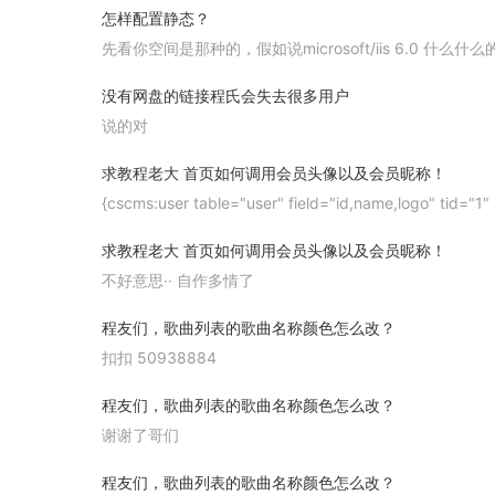
怎样配置静态？
先看你空间是那种的，假如说microsoft/iis 6.0 
没有网盘的链接程氏会失去很多用户
说的对
求教程老大 首页如何调用会员头像以及会员昵称！
{cscms:user table="user" field="id,name,logo" tid="1
<li><a href="[user:url ulink=index]" title="[user:name
求教程老大 首页如何调用会员头像以及会员昵称！
<li><img src="[user:logo dir=logo]"></li>
{/cscms:user}
不好意思·· 自作多情了
程友们，歌曲列表的歌曲名称颜色怎么改？
这都是！
扣扣 50938884
程友们，歌曲列表的歌曲名称颜色怎么改？
谢谢了哥们
程友们，歌曲列表的歌曲名称颜色怎么改？