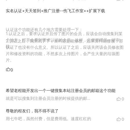
实名认证+天天签到+推广注册--伤飞工作室++扩展下载
认证这个功能还有几个地方需要处理一下：
1.认证之后，要求认证并且传了图片的会员，应该会自动搜集到某
个地方，打开会看到要求认证的会员。这样，方便管理员一键审
2.认证之后，我测试了下，资料还是能修改。如果资料能修改，那
核。
认证了也没有什么意义。所以认证了之后，应该关闭该会员修改图
片和修改资料的功能，不然多次上传图片，会产生大量的垃圾图
片。
0
希望老程能开发出一个一键搜集本站注册会员的邮箱这个功能
就是可以搜集到注册会员注册的时候提供的邮箱。站长可以用群发工具，群发相关资料信息
0
尊敬的程友们，我不得不说了
用七牛吧，虽然付费，但是费用低。速度杠杠的
0