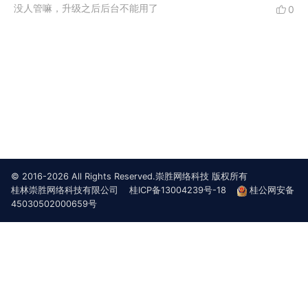
没人管嘛，升级之后后台不能用了
0
如果是只改admin.php为其他名称，都是显示这个错误；
如果同时需要修改文件夹名，请明示需要修改的文件夹路径，官方只是说让修改admin.php文件！没有说改哪个文件夹……
© 2016-2026 All Rights Reserved.崇胜网络科技 版权所有
桂林崇胜网络科技有限公司
桂ICP备13004239号-18
桂公网安备
45030502000659号