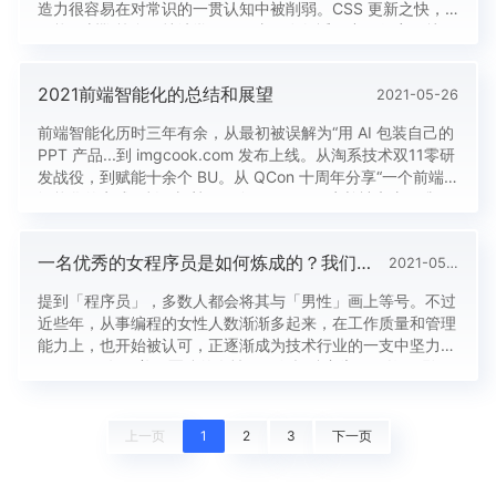
造力很容易在对常识的一贯认知中被削弱。CSS 更新之快，
只能不断鞭策自己持续学习，一直呆在舒适区中，很容易就跟
不上节奏。当然，不仅仅是 CSS，对于任何技术任何行业也
可以套用这句话。回归本文的主题 -- 新时代布局。运用现有
2021前端智能化的总结和展望
2021-05-26
的 CSS 技术，我们是否可以大胆的跳出常规思维，不再局限
于矩...
前端智能化历时三年有余，从最初被误解为“用 AI 包装自己的
PPT 产品...到 imgcook.com 发布上线。从淘系技术双11零研
发战役，到赋能十余个 BU。从 QCon 十周年分享“一个前端
智能化的实践”后各种质疑，到 23000+ 用户并被京东、腾
讯、字节跳动……等公司模仿，平安银行等大企业请求私有化
部署……。一路走来，有过太多的不眠之夜和心酸苦楚但依旧
一名优秀的女程序员是如何炼成的？我们跟爱奇艺的五位工程师姐姐聊了聊
2021-05-26
阳光快乐的我，想对过去做一个简要...
提到「程序员」，多数人都会将其与「男性」画上等号。不过
近些年，从事编程的女性人数渐渐多起来，在工作质量和管理
能力上，也开始被认可，正逐渐成为技术行业的一支中坚力
量。1945年，美国军队的女性工程师招聘广告图虽然不强调
区别才是最好的平等，但是榜样的力量如此之大，我们还是想
要走近女性技术从业者，了解一名优秀的女性程序员在不同的
阶段，应该具有怎样的素质，以激励更多的女性深入这个行
上一页
1
2
3
下一页
业。女神节前夕，我们跟爱...