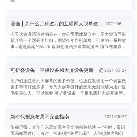
漫画 | 为什么月薪过万的互联网人脱单这么难？
2021-06-08
今天这篇漫画讲述的是在一次公司团建聚会中，王大拿请同事
帮介绍一个漂亮小姐姐，期望今年告别单身，引发的一系列故
事…这是苏南的第 25 篇原创漫画推送本期漫画 情节纯属虚构
如有雷同，纯属巧合.编后那一年，花开得不是最好，可是还
好，我遇到你。那一年花开得好极了，好像专是为了你。那一
年花开得很迟，还好，有你。——汪曾祺话说，刚刚过去的
可折叠设备、平板设备和大屏设备更新一览
2021-05-27
520，你遇到爱的人了吗？曾经年少的我们：“一见倾心，再
见钟情，三生有你...
用户们正在看到大屏幕的更多价值，也正在发现用一个设备做
更多事情好处多多。专为大屏幕设计的应用无疑能够为用户提
供更多助力。可以观看 可折叠设备，平板电脑和大屏幕更新
一览 了解更多详情。可折叠的屏幕也为大型设备提供了更好
的人机工程学效果。折叠后，您可以把原本和平板电脑一般大
的屏幕放进口袋里，这是以往的便携设备无法做到的。考虑到
新时代创意布局不完全指南
2021-05-27
我们的应用生态系统，我们对此表示非常振奋，硬件的变迁正
在让人们对手持设备抱有...
依稀记得，某年广东语文高考作文的相关描述 -- “有时，常识
虽易知而难行，有时，常识须推陈而出新”。人的想象力和创