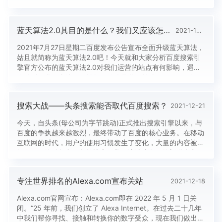
有埋地雷。”不过其实踩坑是一方面，还有编码能力和意识：
###注意代码分层、结构新手写程序，都喜欢把代码全部写在
一起，我个人认为这个是属于意识层面的，并需要太强的编程
蓝天算法2.0其目的是什么？我们又应该怎么去避免呢？
2021-12-21
能力，通过看别人写的代码，还是能够明白如何去组织代码，
拆分代码的。...
2021年7月27日星期二百度发布公告宣布全面升级蓝天算法，
姑且就简称为蓝天算法2.0吧！今天就和大家分析百度搜索引
擎官方公布的蓝天算法2.0对我们运营的站点有何影响，遇到
错杀后，我们应该如何补救？什么是蓝天算法2.0？2016年11
月百度搜索引擎针对新闻源站点售卖软文、目录等严重违反新
闻源规则，并影响用户搜索体验行为而正式启用的搜索引擎算
搜索大战——头条搜索能否取代百度搜索？
2021-12-21
法，即是蓝天算法。那么什么又是蓝天算法2.0呢？其实蓝天
算...
今天，自头条(母公司为字节跳动)正式推出搜索引擎以来，与
百度的争执越来越激烈，最终带动了百度的核心业务。在移动
互联网的时代，用户的使用习惯发生了变化，大量的内容被封
闭在APP的孤岛中，突然搜索引擎无法登陆有用的新鲜内容。
这就是顶级公司和百家公司争先恐后地抢占优质内容的原因。
搜索不仅依赖于技术，还依赖于图库。 大多数人使用搜索引
专注世界排名的Alexa.com宣布关站
2021-12-18
擎，会产生怀疑。如果搜索不到有用的东西，就没什么用。
百度的优势不仅仅...
Alexa.com官网宣布：Alexa.com即在 2022 年 5 月 1 日关
闭。“25 年前，我们创立了 Alexa Internet。在过去二十几年
中我们帮你寻找、接触和转换你的数字受众，现在我们做出一