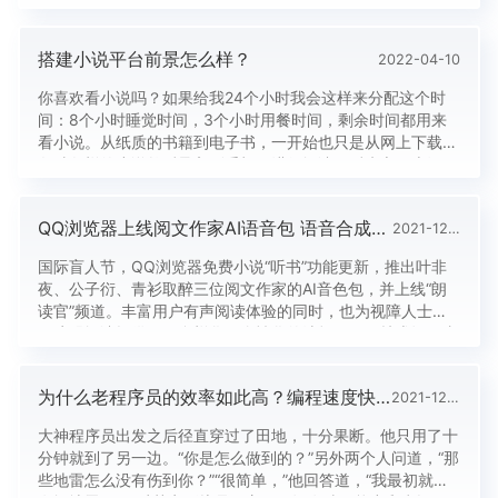
少？第一点，从需求分析。需求越明确，制作出来的时间就会
越明确，而且报价也会很明确，如果不明确发展的方向，app
搭建小说平台前景怎么样？
2022-04-10
开发周期会很长。就好比我们想要去一个地方，在熟悉路程的
情况下，就能...
你喜欢看小说吗？如果给我24个小时我会这样来分配这个时
间：8个小时睡觉时间，3个小时用餐时间，剩余时间都用来
看小说。从纸质的书籍到电子书，一开始也只是从网上下载好
各种各样的小说然后导入到手机里进行阅读，后来市面上涌现
出了各种各种的小说阅读app,可以说为我们爱看电子书的人群
带来了一定的便利。那么如何开发一个小说阅读app呢？正常
QQ浏览器上线阅文作家AI语音包 语音合成技术让小说更有温度
2021-12-27
来说，我们现在使用的这些小说阅读app,正版app的话他们都
会有属于自...
国际盲人节，QQ浏览器免费小说“听书”功能更新，推出叶非
夜、公子衍、青衫取醉三位阅文作家的AI音色包，并上线“朗
读官”频道。丰富用户有声阅读体验的同时，也为视障人士的
无障碍阅读提供了更多样化、个性化的选择。 技术还原真
人音色，QQ浏览器AI语音包让小说“原汁原味” 在QQ浏览
器首页的“免费小说”频道中，用户选择任意一本免费小说，点
为什么老程序员的效率如此高？编程速度快，Bug数量又少
2021-12-22
击右上角“听”按钮即可打开“听书”功能，还可以根据场景和心
情进行...
大神程序员出发之后径直穿过了田地，十分果断。他只用了十
分钟就到了另一边。“你是怎么做到的？”另外两个人问道，“那
些地雷怎么没有伤到你？”“很简单，”他回答道，“我最初就没