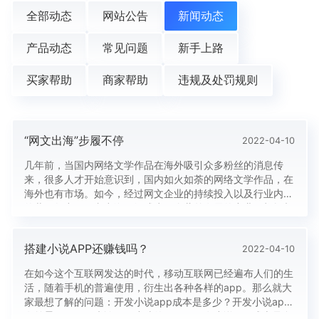
全部动态
网站公告
新闻动态
产品动态
常见问题
新手上路
买家帮助
商家帮助
违规及处罚规则
“网文出海”步履不停
2022-04-10
几年前，当国内网络文学作品在海外吸引众多粉丝的消息传
来，很多人才开始意识到，国内如火如荼的网络文学作品，在
海外也有市场。如今，经过网文企业的持续投入以及行业内外
的共同努力，网文出海已经成为一个蓬勃发展的产业。根据相
关数据显示，目前我国网络文学用户规模达4.60亿，占网民
整体的46.5%。中国社会科学院发布的《2020年度中国网络
搭建小说APP还赚钱吗？
2022-04-10
文学发展报告》中显示，2020年网络文学行业精耕细作与创
新拓展并举。早...
在如今这个互联网发达的时代，移动互联网已经遍布人们的生
活，随着手机的普遍使用，衍生出各种各样的app。那么就大
家最想了解的问题：开发小说app成本是多少？开发小说app
有前景吗？下面来谈一下小编的见解。开发小说app成本是多