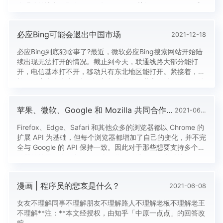
个艰难的决定：即在 2022 年 5 月 1 日关闭 Alexa.com。感
谢你使我们成为你在内容研究、竞争分析、关键词研究和其他
方面的首选资源”。十几年前，基本站长每天必参考的是世界
必应Bing可能会退出中国市场
2021-12-18
排名，...
必应Bing到底犯啥事了?最近，微软必应Bing搜索网站开始陆
续出现无法打开的情况。截止到今天，联通线路大部分能打
开，电信基本打不开，移动只有东北地区能打开。紧接着，微
软Bing官方发布声明提到，根据中华人民共和国法律，Bing在
中国内地暂停“搜索自动建议”功能30天。必应对此事发了说
明：根据中国法律，Bing China 已被相关政府机构要求在中
苹果、微软、Google 和 Mozilla 共同合作，改进跨浏览器的扩展开发
2021-06-08
国大陆暂停搜索自动建议功能 30 天。 Bing ...
Firefox、Edge、Safari 和其他众多的浏览器都以 Chrome 的
扩展 API 为基础，但每个浏览器都增加了自己的变化，并不完
全与 Google 的 API 保持一致。因此对于那些想要支持多个浏
览器的扩展程序而言，开发者可能很难进行开发和维护。值得
庆幸的是，苹果、微软、Google 和 Mozilla 这几家浏览器市
场占有率排名前几位的公司在今天达成一致，成立了
漫画 | 程序员的悲哀是什么？
2021-06-08
WebExtensi...
女友不理解同事不理解朋友不理解路人不理解老板不理解老王
不理解**注：**本文经授权，由知乎「中原一点点」的回答改
编。